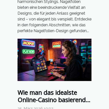
harmonischen Stylings. Nagelfolien
bieten eine beeindruckende Vielfalt an
Designs, die für jeden Anlass geeignet
sind – von elegant bis verspielt. Entdecke
in den folgenden Abschnitten, wie das
perfekte Nagelfolien-Design gefunden...
Wie man das idealste
Online-Casino basierend
auf persönlichen
25. März 2026 10:02