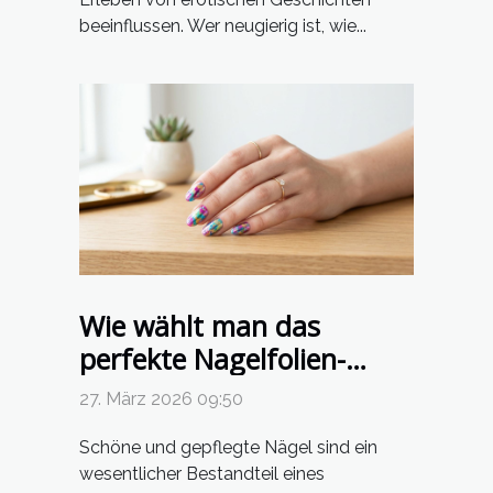
beeinflussen. Wer neugierig ist, wie...
Wie wählt man das
perfekte Nagelfolien-
Design für jeden Anlass?
27. März 2026 09:50
Schöne und gepflegte Nägel sind ein
wesentlicher Bestandteil eines