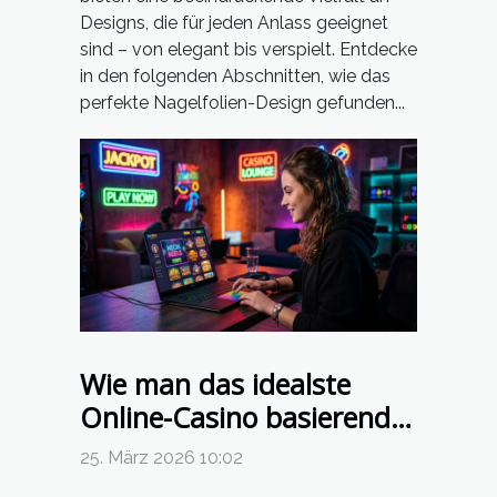
Designs, die für jeden Anlass geeignet
sind – von elegant bis verspielt. Entdecke
in den folgenden Abschnitten, wie das
perfekte Nagelfolien-Design gefunden...
Wie man das idealste
Online-Casino basierend
auf persönlichen
25. März 2026 10:02
Spielvorlieben wählt