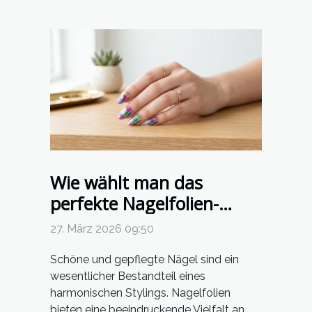
Wie wählt man das
perfekte Nagelfolien-
Design für jeden Anlass?
27. März 2026 09:50
Schöne und gepflegte Nägel sind ein
wesentlicher Bestandteil eines
harmonischen Stylings. Nagelfolien
bieten eine beeindruckende Vielfalt an