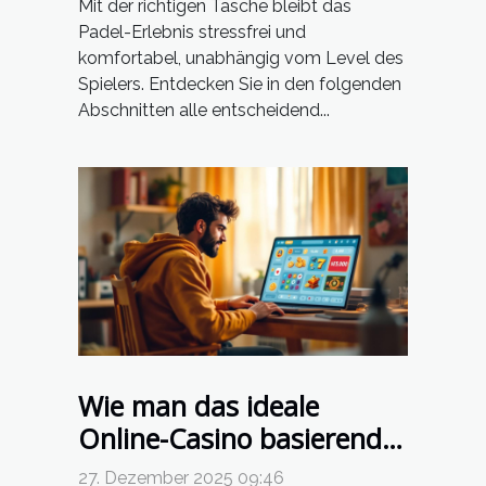
Mit der richtigen Tasche bleibt das
Padel-Erlebnis stressfrei und
komfortabel, unabhängig vom Level des
Spielers. Entdecken Sie in den folgenden
Abschnitten alle entscheidend...
Wie man das ideale
Online-Casino basierend
auf Nutzerpräferenzen
27. Dezember 2025 09:46