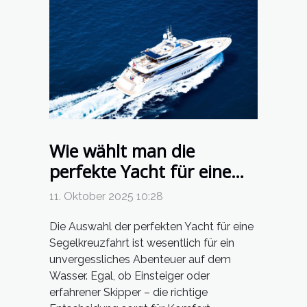
Wie wählt man die
perfekte Yacht für eine
Segelkreuzfahrt?
11. Oktober 2025 10:28
Die Auswahl der perfekten Yacht für eine
Segelkreuzfahrt ist wesentlich für ein
unvergessliches Abenteuer auf dem
Wasser. Egal, ob Einsteiger oder
erfahrener Skipper – die richtige