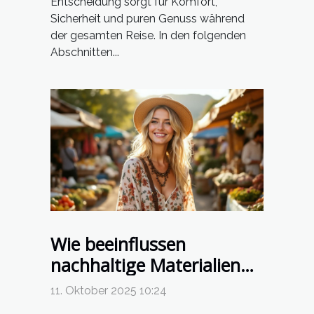
Entscheidung sorgt für Komfort,
Sicherheit und puren Genuss während
der gesamten Reise. In den folgenden
Abschnitten...
Wie beeinflussen
nachhaltige Materialien
den Boho-Chic?
11. Oktober 2025 10:24