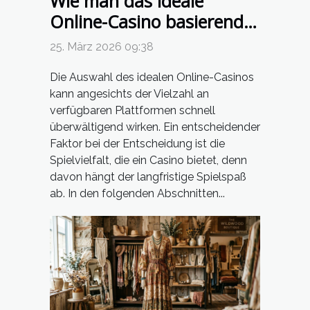
Wie man das ideale
Online-Casino basierend
auf Spielvielfalt wählt
25. März 2026 09:38
Die Auswahl des idealen Online-Casinos
kann angesichts der Vielzahl an
verfügbaren Plattformen schnell
überwältigend wirken. Ein entscheidender
Faktor bei der Entscheidung ist die
Spielvielfalt, die ein Casino bietet, denn
davon hängt der langfristige Spielspaß
ab. In den folgenden Abschnitten...