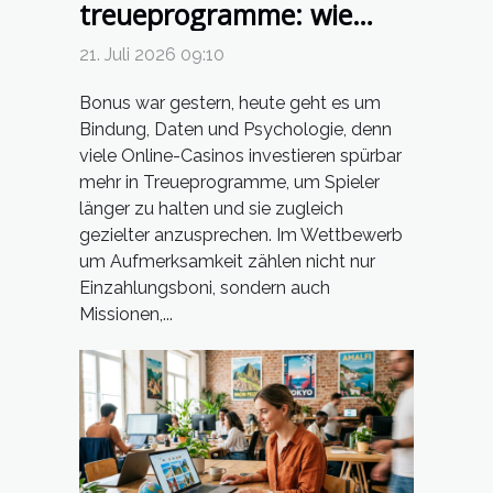
treueprogramme: wie
casinos spieler immer
21. Juli 2026 09:10
wieder überraschen
Bonus war gestern, heute geht es um
Bindung, Daten und Psychologie, denn
viele Online-Casinos investieren spürbar
mehr in Treueprogramme, um Spieler
länger zu halten und sie zugleich
gezielter anzusprechen. Im Wettbewerb
um Aufmerksamkeit zählen nicht nur
Einzahlungsboni, sondern auch
Missionen,...