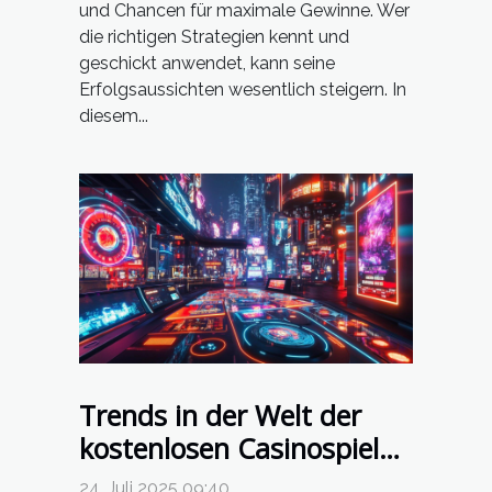
und Chancen für maximale Gewinne. Wer
die richtigen Strategien kennt und
geschickt anwendet, kann seine
Erfolgsaussichten wesentlich steigern. In
diesem...
Trends in der Welt der
kostenlosen Casinospiele
und Nutzerinteraktion
24. Juli 2025 09:40